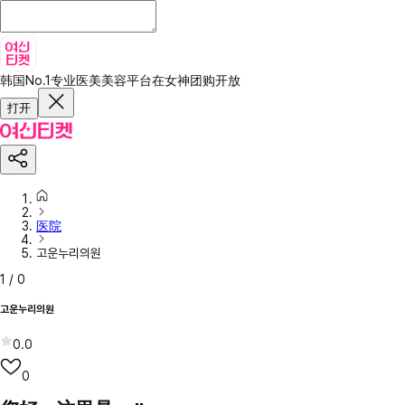
韩国No.1专业医美美容平台
在女神团购开放
打开
医院
고운누리의원
1
/
0
고운누리의원
0.0
0