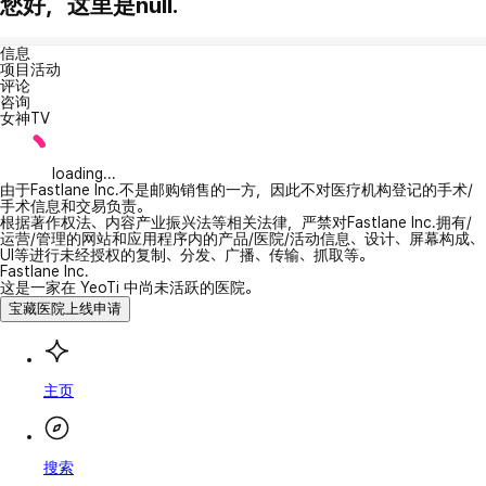
您好，这里是null.
信息
项目活动
评论
咨询
女神TV
loading...
由于Fastlane Inc.不是邮购销售的一方，因此不对医疗机构登记的手术/
手术信息和交易负责。
根据著作权法、内容产业振兴法等相关法律，严禁对Fastlane Inc.拥有/
运营/管理的网站和应用程序内的产品/医院/活动信息、设计、屏幕构成、
UI等进行未经授权的复制、分发、广播、传输、抓取等。
Fastlane Inc.
这是一家在 YeoTi 中尚未活跃的医院。
宝藏医院上线申请
主页
搜索