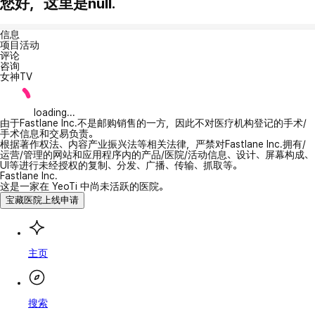
您好，这里是null.
信息
项目活动
评论
咨询
女神TV
loading...
由于Fastlane Inc.不是邮购销售的一方，因此不对医疗机构登记的手术/
手术信息和交易负责。
根据著作权法、内容产业振兴法等相关法律，严禁对Fastlane Inc.拥有/
运营/管理的网站和应用程序内的产品/医院/活动信息、设计、屏幕构成、
UI等进行未经授权的复制、分发、广播、传输、抓取等。
Fastlane Inc.
这是一家在 YeoTi 中尚未活跃的医院。
宝藏医院上线申请
主页
搜索