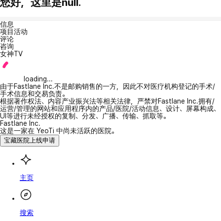
您好，这里是null.
信息
项目活动
评论
咨询
女神TV
loading...
由于Fastlane Inc.不是邮购销售的一方，因此不对医疗机构登记的手术/
手术信息和交易负责。
根据著作权法、内容产业振兴法等相关法律，严禁对Fastlane Inc.拥有/
运营/管理的网站和应用程序内的产品/医院/活动信息、设计、屏幕构成、
UI等进行未经授权的复制、分发、广播、传输、抓取等。
Fastlane Inc.
这是一家在 YeoTi 中尚未活跃的医院。
宝藏医院上线申请
主页
搜索