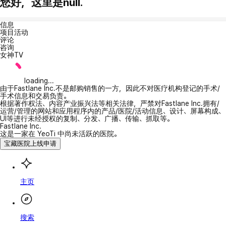
您好，这里是null.
信息
项目活动
评论
咨询
女神TV
loading...
由于Fastlane Inc.不是邮购销售的一方，因此不对医疗机构登记的手术/
手术信息和交易负责。
根据著作权法、内容产业振兴法等相关法律，严禁对Fastlane Inc.拥有/
运营/管理的网站和应用程序内的产品/医院/活动信息、设计、屏幕构成、
UI等进行未经授权的复制、分发、广播、传输、抓取等。
Fastlane Inc.
这是一家在 YeoTi 中尚未活跃的医院。
宝藏医院上线申请
主页
搜索