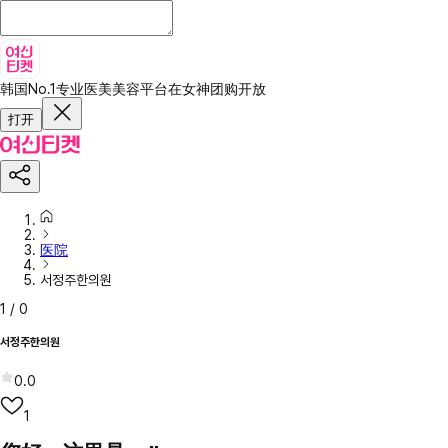
韩国No.1专业医美美容平台
在女神团购开放
打开
医院
서정주한의원
1
/
0
서정주한의원
0.0
1