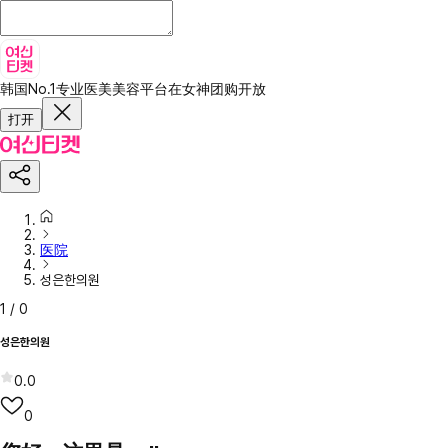
韩国No.1专业医美美容平台
在女神团购开放
打开
医院
성은한의원
1
/
0
성은한의원
0.0
0