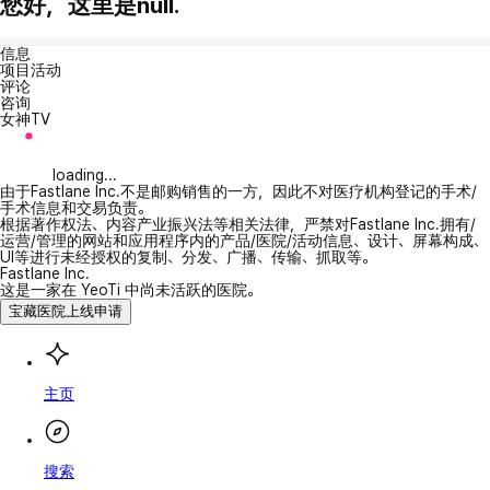
您好，这里是null.
信息
项目活动
评论
咨询
女神TV
loading...
由于Fastlane Inc.不是邮购销售的一方，因此不对医疗机构登记的手术/
手术信息和交易负责。
根据著作权法、内容产业振兴法等相关法律，严禁对Fastlane Inc.拥有/
运营/管理的网站和应用程序内的产品/医院/活动信息、设计、屏幕构成、
UI等进行未经授权的复制、分发、广播、传输、抓取等。
Fastlane Inc.
这是一家在 YeoTi 中尚未活跃的医院。
宝藏医院上线申请
主页
搜索