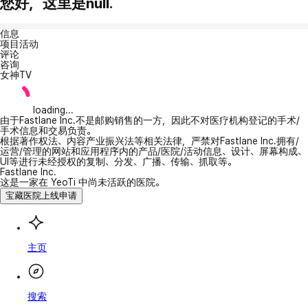
您好，这里是null.
信息
项目活动
评论
咨询
女神TV
loading...
由于Fastlane Inc.不是邮购销售的一方，因此不对医疗机构登记的手术/
手术信息和交易负责。
根据著作权法、内容产业振兴法等相关法律，严禁对Fastlane Inc.拥有/
运营/管理的网站和应用程序内的产品/医院/活动信息、设计、屏幕构成、
UI等进行未经授权的复制、分发、广播、传输、抓取等。
Fastlane Inc.
这是一家在 YeoTi 中尚未活跃的医院。
宝藏医院上线申请
主页
搜索