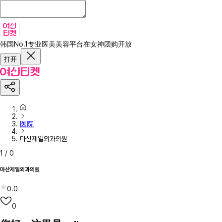
韩国No.1专业医美美容平台
在女神团购开放
打开
医院
마산제일외과의원
1
/
0
마산제일외과의원
0.0
0