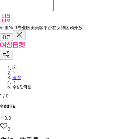
韩国No.1专业医美美容平台
在女神团购开放
打开
医院
수성한의원
1
/
0
수성한의원
0.0
0