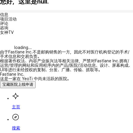
您好，这里是null.
信息
项目活动
评论
咨询
女神TV
loading...
由于Fastlane Inc.不是邮购销售的一方，因此不对医疗机构登记的手术/
手术信息和交易负责。
根据著作权法、内容产业振兴法等相关法律，严禁对Fastlane Inc.拥有/
运营/管理的网站和应用程序内的产品/医院/活动信息、设计、屏幕构成、
UI等进行未经授权的复制、分发、广播、传输、抓取等。
Fastlane Inc.
这是一家在 YeoTi 中尚未活跃的医院。
宝藏医院上线申请
主页
搜索