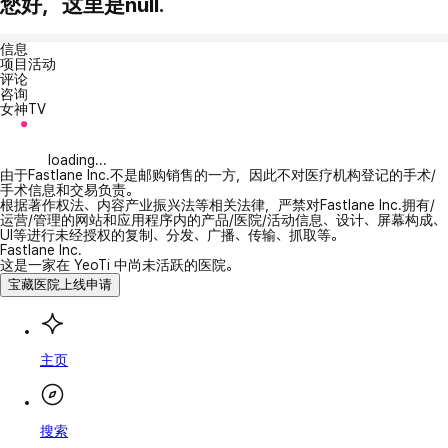
您好，这里是null.
信息
项目活动
评论
咨询
女神TV
loading...
由于Fastlane Inc.不是邮购销售的一方，因此不对医疗机构登记的手术/
手术信息和交易负责。
根据著作权法、内容产业振兴法等相关法律，严禁对Fastlane Inc.拥有/
运营/管理的网站和应用程序内的产品/医院/活动信息、设计、屏幕构成、
UI等进行未经授权的复制、分发、广播、传输、抓取等。
Fastlane Inc.
这是一家在 YeoTi 中尚未活跃的医院。
宝藏医院上线申请
主页
搜索