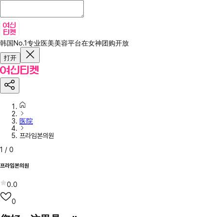
韩国No.1专业医美美容平台
在女神团购开放
打开
医院
프라임본의원
1
/
0
프라임본의원
0.0
0