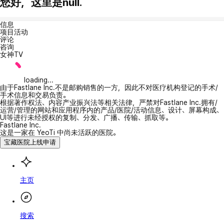
您好，这里是null.
信息
项目活动
评论
咨询
女神TV
loading...
由于Fastlane Inc.不是邮购销售的一方，因此不对医疗机构登记的手术/
手术信息和交易负责。
根据著作权法、内容产业振兴法等相关法律，严禁对Fastlane Inc.拥有/
运营/管理的网站和应用程序内的产品/医院/活动信息、设计、屏幕构成、
UI等进行未经授权的复制、分发、广播、传输、抓取等。
Fastlane Inc.
这是一家在 YeoTi 中尚未活跃的医院。
宝藏医院上线申请
主页
搜索