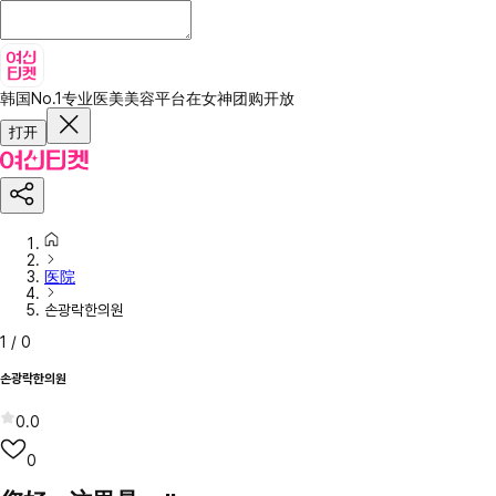
韩国No.1专业医美美容平台
在女神团购开放
打开
医院
손광락한의원
1
/
0
손광락한의원
0.0
0