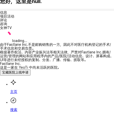
您好，这里是null.
信息
项目活动
评论
咨询
女神TV
loading...
由于Fastlane Inc.不是邮购销售的一方，因此不对医疗机构登记的手术/
手术信息和交易负责。
根据著作权法、内容产业振兴法等相关法律，严禁对Fastlane Inc.拥有/
运营/管理的网站和应用程序内的产品/医院/活动信息、设计、屏幕构成、
UI等进行未经授权的复制、分发、广播、传输、抓取等。
Fastlane Inc.
这是一家在 YeoTi 中尚未活跃的医院。
宝藏医院上线申请
主页
搜索