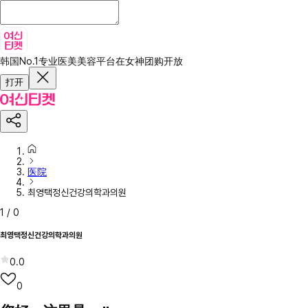
韩国No.1专业医美美容平台
在女神团购开放
打开
医院
최영택정신건강의학과의원
1
/
0
최영택정신건강의학과의원
0.0
0