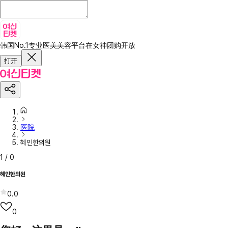
韩国No.1专业医美美容平台
在女神团购开放
打开
医院
혜인한의원
1
/
0
혜인한의원
0.0
0