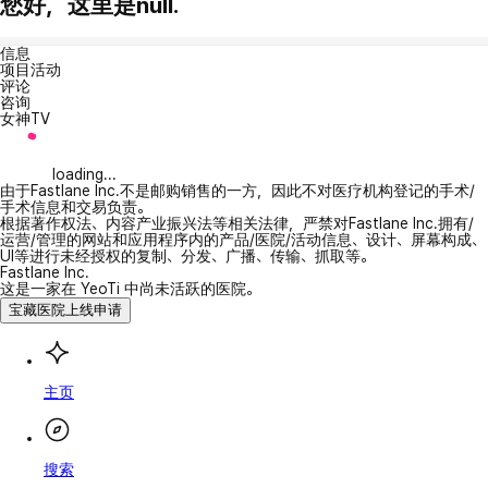
您好，这里是null.
信息
项目活动
评论
咨询
女神TV
loading...
由于Fastlane Inc.不是邮购销售的一方，因此不对医疗机构登记的手术/
手术信息和交易负责。
根据著作权法、内容产业振兴法等相关法律，严禁对Fastlane Inc.拥有/
运营/管理的网站和应用程序内的产品/医院/活动信息、设计、屏幕构成、
UI等进行未经授权的复制、分发、广播、传输、抓取等。
Fastlane Inc.
这是一家在 YeoTi 中尚未活跃的医院。
宝藏医院上线申请
主页
搜索