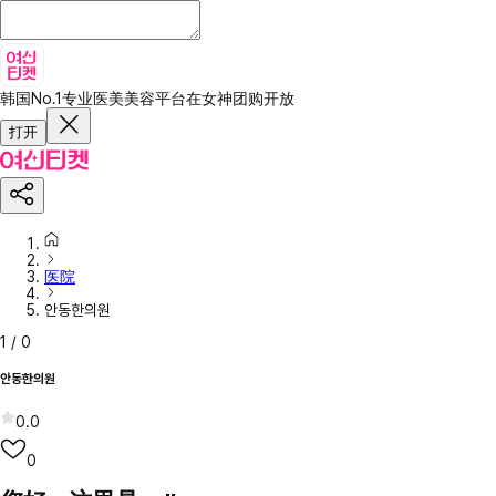
韩国No.1专业医美美容平台
在女神团购开放
打开
医院
안동한의원
1
/
0
안동한의원
0.0
0