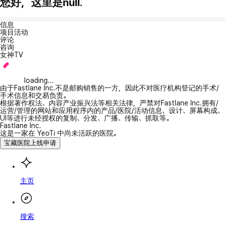
您好，这里是null.
信息
项目活动
评论
咨询
女神TV
loading...
由于Fastlane Inc.不是邮购销售的一方，因此不对医疗机构登记的手术/
手术信息和交易负责。
根据著作权法、内容产业振兴法等相关法律，严禁对Fastlane Inc.拥有/
运营/管理的网站和应用程序内的产品/医院/活动信息、设计、屏幕构成、
UI等进行未经授权的复制、分发、广播、传输、抓取等。
Fastlane Inc.
这是一家在 YeoTi 中尚未活跃的医院。
宝藏医院上线申请
主页
搜索