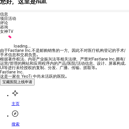
您好，这里是null.
信息
项目活动
评论
咨询
女神TV
loading...
由于Fastlane Inc.不是邮购销售的一方，因此不对医疗机构登记的手术/
手术信息和交易负责。
根据著作权法、内容产业振兴法等相关法律，严禁对Fastlane Inc.拥有/
运营/管理的网站和应用程序内的产品/医院/活动信息、设计、屏幕构成、
UI等进行未经授权的复制、分发、广播、传输、抓取等。
Fastlane Inc.
这是一家在 YeoTi 中尚未活跃的医院。
宝藏医院上线申请
主页
搜索