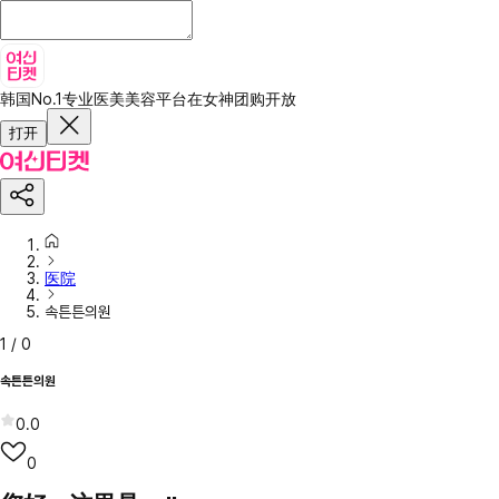
韩国No.1专业医美美容平台
在女神团购开放
打开
医院
속튼튼의원
1
/
0
속튼튼의원
0.0
0