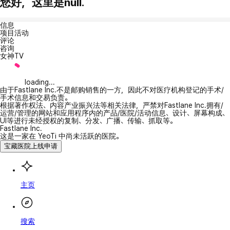
您好，这里是null.
信息
项目活动
评论
咨询
女神TV
loading...
由于Fastlane Inc.不是邮购销售的一方，因此不对医疗机构登记的手术/
手术信息和交易负责。
根据著作权法、内容产业振兴法等相关法律，严禁对Fastlane Inc.拥有/
运营/管理的网站和应用程序内的产品/医院/活动信息、设计、屏幕构成、
UI等进行未经授权的复制、分发、广播、传输、抓取等。
Fastlane Inc.
这是一家在 YeoTi 中尚未活跃的医院。
宝藏医院上线申请
主页
搜索