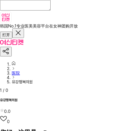
韩国No.1专业医美美容平台
在女神团购开放
打开
医院
유강행복의원
1
/
0
유강행복의원
0.0
0