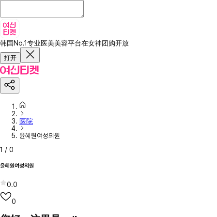
韩国No.1专业医美美容平台
在女神团购开放
打开
医院
윤혜원여성의원
1
/
0
윤혜원여성의원
0.0
0