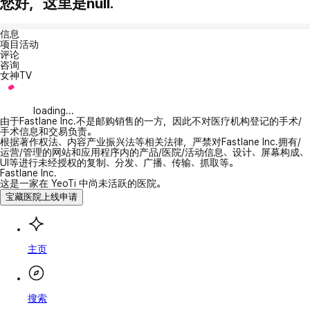
您好，这里是null.
信息
项目活动
评论
咨询
女神TV
loading...
由于Fastlane Inc.不是邮购销售的一方，因此不对医疗机构登记的手术/
手术信息和交易负责。
根据著作权法、内容产业振兴法等相关法律，严禁对Fastlane Inc.拥有/
运营/管理的网站和应用程序内的产品/医院/活动信息、设计、屏幕构成、
UI等进行未经授权的复制、分发、广播、传输、抓取等。
Fastlane Inc.
这是一家在 YeoTi 中尚未活跃的医院。
宝藏医院上线申请
主页
搜索