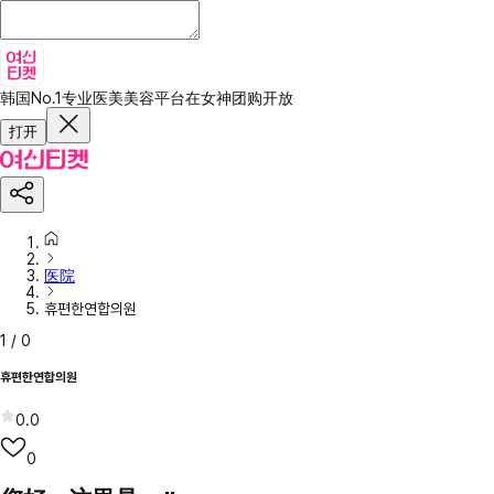
韩国No.1专业医美美容平台
在女神团购开放
打开
医院
휴편한연합의원
1
/
0
휴편한연합의원
0.0
0