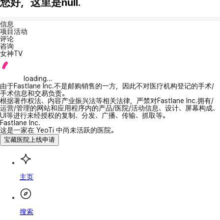
您好，这里是null.
信息
项目活动
评论
咨询
女神TV
loading...
由于Fastlane Inc.不是邮购销售的一方，因此不对医疗机构登记的手术/
手术信息和交易负责。
根据著作权法、内容产业振兴法等相关法律，严禁对Fastlane Inc.拥有/
运营/管理的网站和应用程序内的产品/医院/活动信息、设计、屏幕构成、
UI等进行未经授权的复制、分发、广播、传输、抓取等。
Fastlane Inc.
这是一家在 YeoTi 中尚未活跃的医院。
宝藏医院上线申请
主页
搜索