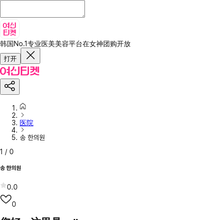
韩国No.1专业医美美容平台
在女神团购开放
打开
医院
송 한의원
1
/
0
송 한의원
0.0
0