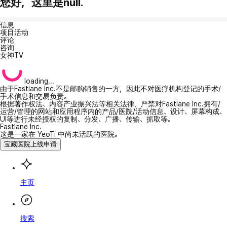
您好，这里是null.
信息
项目活动
评论
咨询
女神TV
loading...
由于Fastlane Inc.不是邮购销售的一方，因此不对医疗机构登记的手术/
手术信息和交易负责。
根据著作权法、内容产业振兴法等相关法律，严禁对Fastlane Inc.拥有/
运营/管理的网站和应用程序内的产品/医院/活动信息、设计、屏幕构成、
UI等进行未经授权的复制、分发、广播、传输、抓取等。
Fastlane Inc.
这是一家在 YeoTi 中尚未活跃的医院。
宝藏医院上线申请
主页
搜索