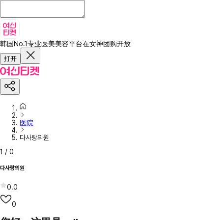
韩国No.1专业医美美容平台
在女神团购开放
打开
医院
다사랑의원
1
/
0
다사랑의원
0.0
0