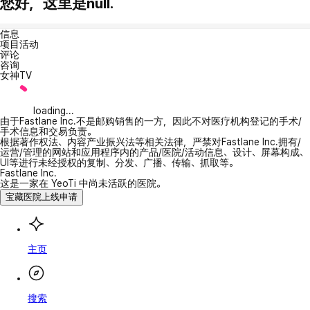
您好，这里是null.
信息
项目活动
评论
咨询
女神TV
loading...
由于Fastlane Inc.不是邮购销售的一方，因此不对医疗机构登记的手术/
手术信息和交易负责。
根据著作权法、内容产业振兴法等相关法律，严禁对Fastlane Inc.拥有/
运营/管理的网站和应用程序内的产品/医院/活动信息、设计、屏幕构成、
UI等进行未经授权的复制、分发、广播、传输、抓取等。
Fastlane Inc.
这是一家在 YeoTi 中尚未活跃的医院。
宝藏医院上线申请
主页
搜索