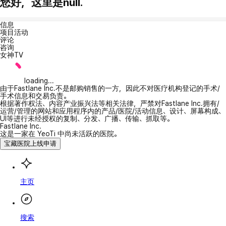
您好，这里是null.
信息
项目活动
评论
咨询
女神TV
loading...
由于Fastlane Inc.不是邮购销售的一方，因此不对医疗机构登记的手术/
手术信息和交易负责。
根据著作权法、内容产业振兴法等相关法律，严禁对Fastlane Inc.拥有/
运营/管理的网站和应用程序内的产品/医院/活动信息、设计、屏幕构成、
UI等进行未经授权的复制、分发、广播、传输、抓取等。
Fastlane Inc.
这是一家在 YeoTi 中尚未活跃的医院。
宝藏医院上线申请
主页
搜索