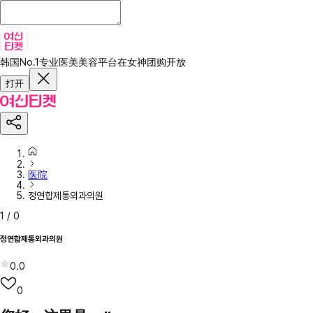
韩国No.1专业医美美容平台
在女神团购开放
打开
医院
정연합제통외과의원
1
/
0
정연합제통외과의원
0.0
0