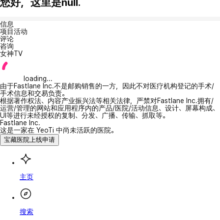
您好，这里是null.
信息
项目活动
评论
咨询
女神TV
loading...
由于Fastlane Inc.不是邮购销售的一方，因此不对医疗机构登记的手术/
手术信息和交易负责。
根据著作权法、内容产业振兴法等相关法律，严禁对Fastlane Inc.拥有/
运营/管理的网站和应用程序内的产品/医院/活动信息、设计、屏幕构成、
UI等进行未经授权的复制、分发、广播、传输、抓取等。
Fastlane Inc.
这是一家在 YeoTi 中尚未活跃的医院。
宝藏医院上线申请
主页
搜索