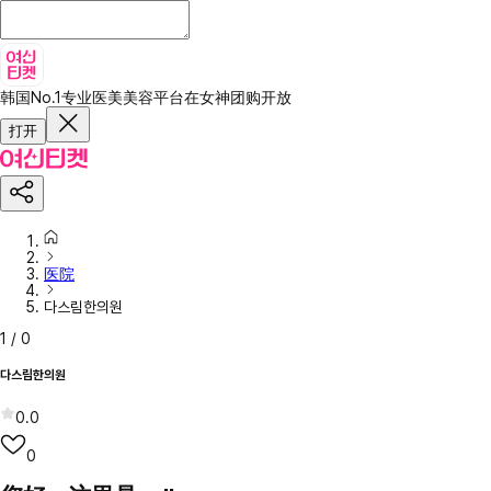
韩国No.1专业医美美容平台
在女神团购开放
打开
医院
다스림한의원
1
/
0
다스림한의원
0.0
0