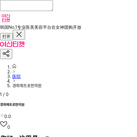
韩国No.1专业医美美容平台
在女神团购开放
打开
医院
경희메트로한의원
1
/
0
경희메트로한의원
0.0
0