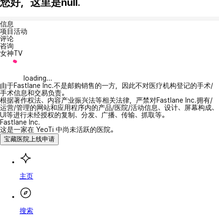
您好，这里是null.
信息
项目活动
评论
咨询
女神TV
loading...
由于Fastlane Inc.不是邮购销售的一方，因此不对医疗机构登记的手术/
手术信息和交易负责。
根据著作权法、内容产业振兴法等相关法律，严禁对Fastlane Inc.拥有/
运营/管理的网站和应用程序内的产品/医院/活动信息、设计、屏幕构成、
UI等进行未经授权的复制、分发、广播、传输、抓取等。
Fastlane Inc.
这是一家在 YeoTi 中尚未活跃的医院。
宝藏医院上线申请
主页
搜索