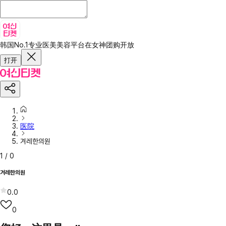
韩国No.1专业医美美容平台
在女神团购开放
打开
医院
겨레한의원
1
/
0
겨레한의원
0.0
0