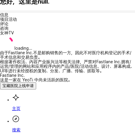
您好，这里是null.
信息
项目活动
评论
咨询
女神TV
loading...
由于Fastlane Inc.不是邮购销售的一方，因此不对医疗机构登记的手术/
手术信息和交易负责。
根据著作权法、内容产业振兴法等相关法律，严禁对Fastlane Inc.拥有/
运营/管理的网站和应用程序内的产品/医院/活动信息、设计、屏幕构成、
UI等进行未经授权的复制、分发、广播、传输、抓取等。
Fastlane Inc.
这是一家在 YeoTi 中尚未活跃的医院。
宝藏医院上线申请
主页
搜索