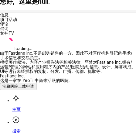
您好，这里是null.
信息
项目活动
评论
咨询
女神TV
loading...
由于Fastlane Inc.不是邮购销售的一方，因此不对医疗机构登记的手术/
手术信息和交易负责。
根据著作权法、内容产业振兴法等相关法律，严禁对Fastlane Inc.拥有/
运营/管理的网站和应用程序内的产品/医院/活动信息、设计、屏幕构成、
UI等进行未经授权的复制、分发、广播、传输、抓取等。
Fastlane Inc.
这是一家在 YeoTi 中尚未活跃的医院。
宝藏医院上线申请
主页
搜索