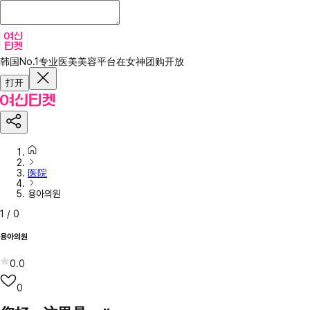
韩国No.1专业医美美容平台
在女神团购开放
打开
医院
용아의원
1
/
0
용아의원
0.0
0