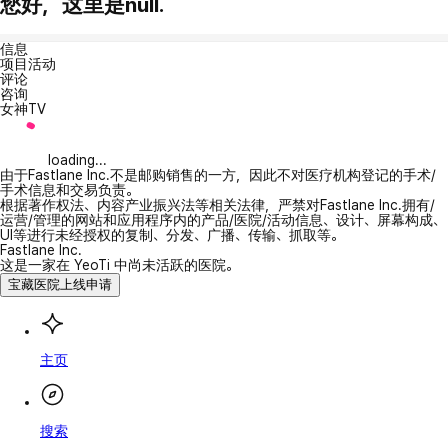
您好，这里是null.
信息
项目活动
评论
咨询
女神TV
loading...
由于Fastlane Inc.不是邮购销售的一方，因此不对医疗机构登记的手术/
手术信息和交易负责。
根据著作权法、内容产业振兴法等相关法律，严禁对Fastlane Inc.拥有/
运营/管理的网站和应用程序内的产品/医院/活动信息、设计、屏幕构成、
UI等进行未经授权的复制、分发、广播、传输、抓取等。
Fastlane Inc.
这是一家在 YeoTi 中尚未活跃的医院。
宝藏医院上线申请
主页
搜索