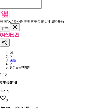
韩国No.1专业医美美容平台
在女神团购开放
打开
医院
경희노들한의원
1
/
0
경희노들한의원
0.0
0