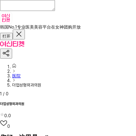
韩国No.1专业医美美容平台
在女神团购开放
打开
医院
더업성형외과의원
1
/
0
더업성형외과의원
0.0
0