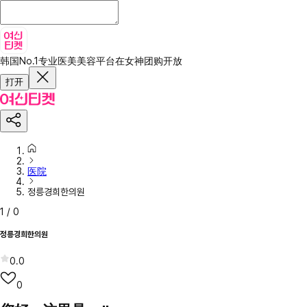
韩国No.1专业医美美容平台
在女神团购开放
打开
医院
정릉경희한의원
1
/
0
정릉경희한의원
0.0
0