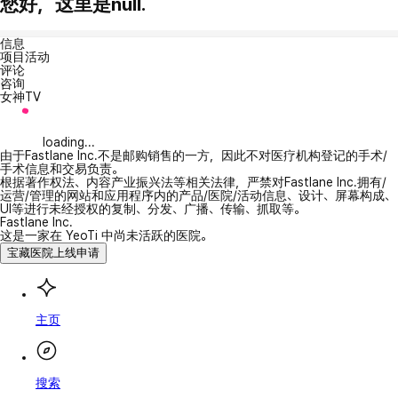
您好，这里是null.
信息
项目活动
评论
咨询
女神TV
loading...
由于Fastlane Inc.不是邮购销售的一方，因此不对医疗机构登记的手术/
手术信息和交易负责。
根据著作权法、内容产业振兴法等相关法律，严禁对Fastlane Inc.拥有/
运营/管理的网站和应用程序内的产品/医院/活动信息、设计、屏幕构成、
UI等进行未经授权的复制、分发、广播、传输、抓取等。
Fastlane Inc.
这是一家在 YeoTi 中尚未活跃的医院。
宝藏医院上线申请
主页
搜索