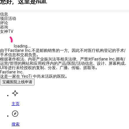
您好，这里是null.
信息
项目活动
评论
咨询
女神TV
loading...
由于Fastlane Inc.不是邮购销售的一方，因此不对医疗机构登记的手术/
手术信息和交易负责。
根据著作权法、内容产业振兴法等相关法律，严禁对Fastlane Inc.拥有/
运营/管理的网站和应用程序内的产品/医院/活动信息、设计、屏幕构成、
UI等进行未经授权的复制、分发、广播、传输、抓取等。
Fastlane Inc.
这是一家在 YeoTi 中尚未活跃的医院。
宝藏医院上线申请
主页
搜索