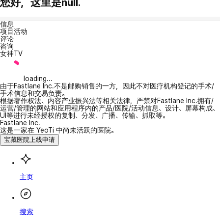
您好，这里是null.
信息
项目活动
评论
咨询
女神TV
loading...
由于Fastlane Inc.不是邮购销售的一方，因此不对医疗机构登记的手术/
手术信息和交易负责。
根据著作权法、内容产业振兴法等相关法律，严禁对Fastlane Inc.拥有/
运营/管理的网站和应用程序内的产品/医院/活动信息、设计、屏幕构成、
UI等进行未经授权的复制、分发、广播、传输、抓取等。
Fastlane Inc.
这是一家在 YeoTi 中尚未活跃的医院。
宝藏医院上线申请
主页
搜索