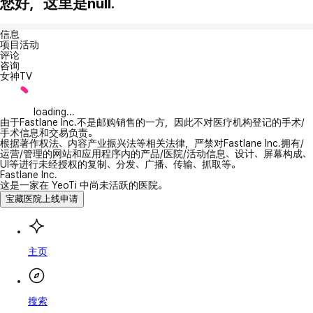
您好，这里是null.
信息
项目活动
评论
咨询
女神TV
loading...
由于Fastlane Inc.不是邮购销售的一方，因此不对医疗机构登记的手术/
手术信息和交易负责。
根据著作权法、内容产业振兴法等相关法律，严禁对Fastlane Inc.拥有/
运营/管理的网站和应用程序内的产品/医院/活动信息、设计、屏幕构成、
UI等进行未经授权的复制、分发、广播、传输、抓取等。
Fastlane Inc.
这是一家在 YeoTi 中尚未活跃的医院。
宝藏医院上线申请
主页
搜索