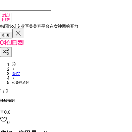
韩国No.1专业医美美容平台
在女神团购开放
打开
医院
청솔한의원
1
/
0
청솔한의원
0.0
0