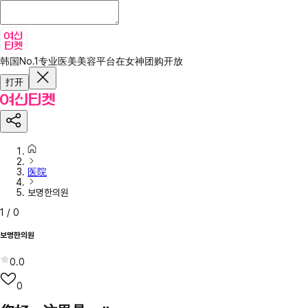
韩国No.1专业医美美容平台
在女神团购开放
打开
医院
보명한의원
1
/
0
보명한의원
0.0
0