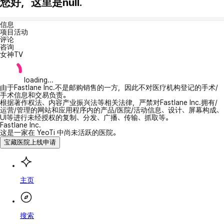
您好，这里是null.
信息
项目活动
评论
咨询
女神TV
loading...
由于Fastlane Inc.不是邮购销售的一方，因此不对医疗机构登记的手术/
手术信息和交易负责。
根据著作权法、内容产业振兴法等相关法律，严禁对Fastlane Inc.拥有/
运营/管理的网站和应用程序内的产品/医院/活动信息、设计、屏幕构成、
UI等进行未经授权的复制、分发、广播、传输、抓取等。
Fastlane Inc.
这是一家在 YeoTi 中尚未活跃的医院。
宝藏医院上线申请
主页
搜索