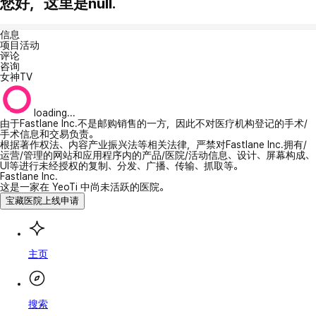
您好，这里是null.
信息
项目活动
评论
咨询
女神TV
loading...
由于Fastlane Inc.不是邮购销售的一方，因此不对医疗机构登记的手术/
手术信息和交易负责。
根据著作权法、内容产业振兴法等相关法律，严禁对Fastlane Inc.拥有/
运营/管理的网站和应用程序内的产品/医院/活动信息、设计、屏幕构成、
UI等进行未经授权的复制、分发、广播、传输、抓取等。
Fastlane Inc.
这是一家在 YeoTi 中尚未活跃的医院。
宝藏医院上线申请
主页
搜索