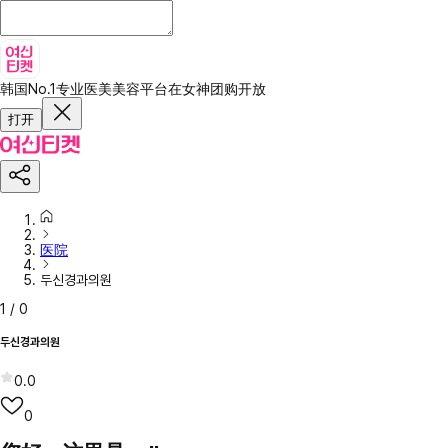
韩国No.1专业医美美容平台
在女神团购开放
打开
医院
두신경과의원
1
/
0
두신경과의원
0.0
0