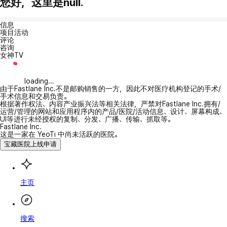
您好，这里是null.
信息
项目活动
评论
咨询
女神TV
loading...
由于Fastlane Inc.不是邮购销售的一方，因此不对医疗机构登记的手术/
手术信息和交易负责。
根据著作权法、内容产业振兴法等相关法律，严禁对Fastlane Inc.拥有/
运营/管理的网站和应用程序内的产品/医院/活动信息、设计、屏幕构成、
UI等进行未经授权的复制、分发、广播、传输、抓取等。
Fastlane Inc.
这是一家在 YeoTi 中尚未活跃的医院。
宝藏医院上线申请
主页
搜索