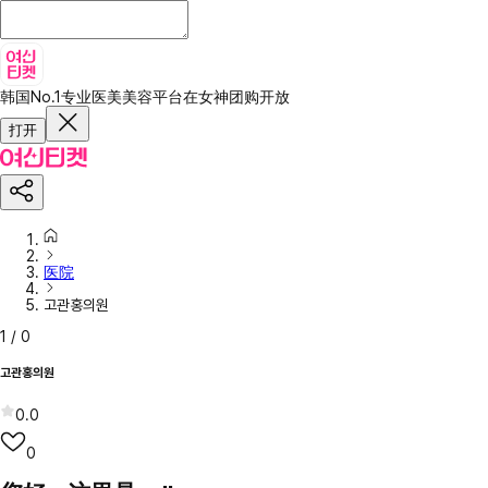
韩国No.1专业医美美容平台
在女神团购开放
打开
医院
고관홍의원
1
/
0
고관홍의원
0.0
0