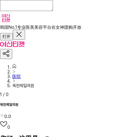
韩国No.1专业医美美容平台
在女神团购开放
打开
医院
옥천제일의원
1
/
0
옥천제일의원
0.0
0