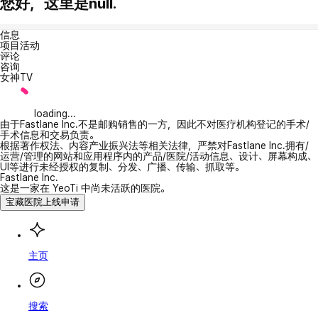
您好，这里是null.
信息
项目活动
评论
咨询
女神TV
loading...
由于Fastlane Inc.不是邮购销售的一方，因此不对医疗机构登记的手术/
手术信息和交易负责。
根据著作权法、内容产业振兴法等相关法律，严禁对Fastlane Inc.拥有/
运营/管理的网站和应用程序内的产品/医院/活动信息、设计、屏幕构成、
UI等进行未经授权的复制、分发、广播、传输、抓取等。
Fastlane Inc.
这是一家在 YeoTi 中尚未活跃的医院。
宝藏医院上线申请
主页
搜索