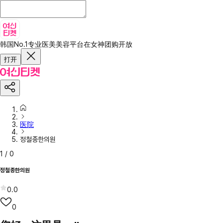
韩国No.1专业医美美容平台
在女神团购开放
打开
医院
정철종한의원
1
/
0
정철종한의원
0.0
0