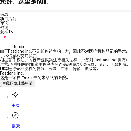
您好，这里是null.
信息
项目活动
评论
咨询
女神TV
loading...
由于Fastlane Inc.不是邮购销售的一方，因此不对医疗机构登记的手术/
手术信息和交易负责。
根据著作权法、内容产业振兴法等相关法律，严禁对Fastlane Inc.拥有/
运营/管理的网站和应用程序内的产品/医院/活动信息、设计、屏幕构成、
UI等进行未经授权的复制、分发、广播、传输、抓取等。
Fastlane Inc.
这是一家在 YeoTi 中尚未活跃的医院。
宝藏医院上线申请
主页
搜索