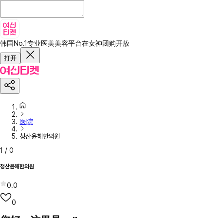
韩国No.1专业医美美容平台
在女神团购开放
打开
医院
청산윤해한의원
1
/
0
청산윤해한의원
0.0
0