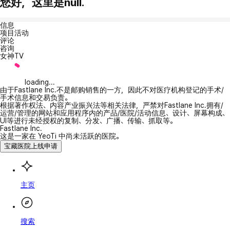
您好，这里是null.
信息
项目活动
评论
咨询
女神TV
loading...
由于Fastlane Inc.不是邮购销售的一方，因此不对医疗机构登记的手术/
手术信息和交易负责。
根据著作权法、内容产业振兴法等相关法律，严禁对Fastlane Inc.拥有/
运营/管理的网站和应用程序内的产品/医院/活动信息、设计、屏幕构成、
UI等进行未经授权的复制、分发、广播、传输、抓取等。
Fastlane Inc.
这是一家在 YeoTi 中尚未活跃的医院。
宝藏医院上线申请
主页
搜索