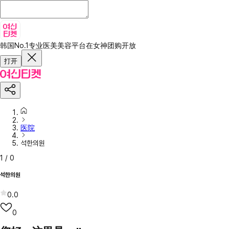
韩国No.1专业医美美容平台
在女神团购开放
打开
医院
석한의원
1
/
0
석한의원
0.0
0