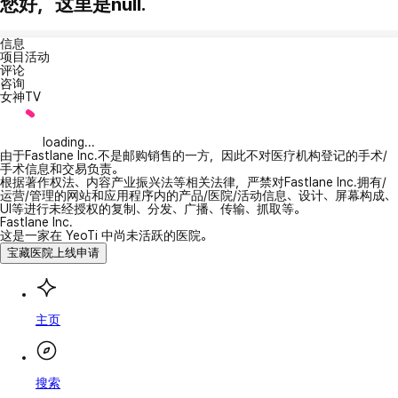
您好，这里是null.
信息
项目活动
评论
咨询
女神TV
loading...
由于Fastlane Inc.不是邮购销售的一方，因此不对医疗机构登记的手术/
手术信息和交易负责。
根据著作权法、内容产业振兴法等相关法律，严禁对Fastlane Inc.拥有/
运营/管理的网站和应用程序内的产品/医院/活动信息、设计、屏幕构成、
UI等进行未经授权的复制、分发、广播、传输、抓取等。
Fastlane Inc.
这是一家在 YeoTi 中尚未活跃的医院。
宝藏医院上线申请
主页
搜索