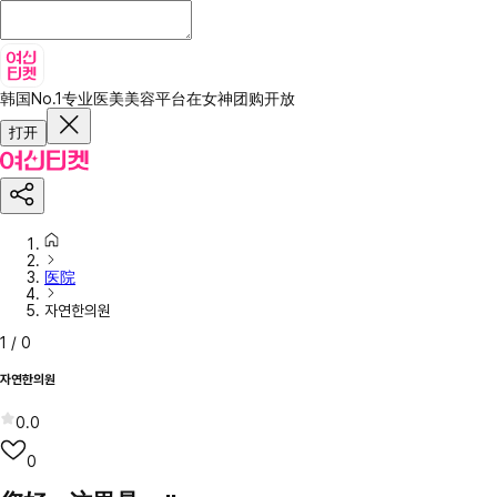
韩国No.1专业医美美容平台
在女神团购开放
打开
医院
자연한의원
1
/
0
자연한의원
0.0
0