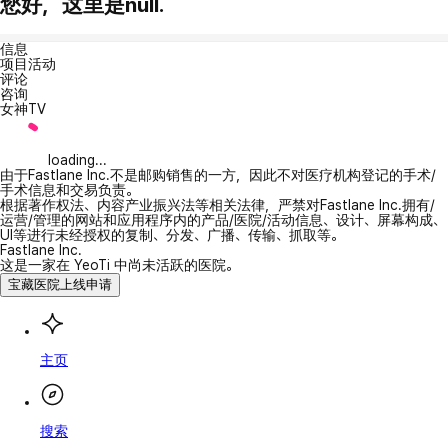
您好，这里是null.
信息
项目活动
评论
咨询
女神TV
loading...
由于Fastlane Inc.不是邮购销售的一方，因此不对医疗机构登记的手术/
手术信息和交易负责。
根据著作权法、内容产业振兴法等相关法律，严禁对Fastlane Inc.拥有/
运营/管理的网站和应用程序内的产品/医院/活动信息、设计、屏幕构成、
UI等进行未经授权的复制、分发、广播、传输、抓取等。
Fastlane Inc.
这是一家在 YeoTi 中尚未活跃的医院。
宝藏医院上线申请
主页
搜索