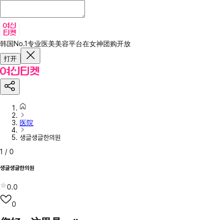
韩国No.1专业医美美容平台
在女神团购开放
打开
医院
생글생글한의원
1
/
0
생글생글한의원
0.0
0