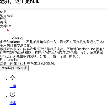
您好，这里是null.
信息
项目活动
评论
咨询
女神TV
loading...
由于Fastlane Inc.不是邮购销售的一方，因此不对医疗机构登记的手术/
手术信息和交易负责。
根据著作权法、内容产业振兴法等相关法律，严禁对Fastlane Inc.拥有/
运营/管理的网站和应用程序内的产品/医院/活动信息、设计、屏幕构成、
UI等进行未经授权的复制、分发、广播、传输、抓取等。
Fastlane Inc.
这是一家在 YeoTi 中尚未活跃的医院。
宝藏医院上线申请
主页
搜索