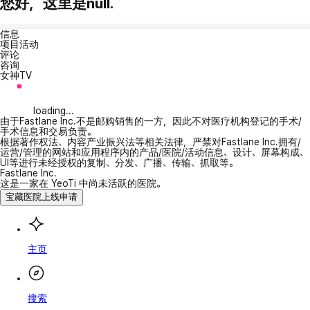
您好，这里是null.
信息
项目活动
评论
咨询
女神TV
loading...
由于Fastlane Inc.不是邮购销售的一方，因此不对医疗机构登记的手术/
手术信息和交易负责。
根据著作权法、内容产业振兴法等相关法律，严禁对Fastlane Inc.拥有/
运营/管理的网站和应用程序内的产品/医院/活动信息、设计、屏幕构成、
UI等进行未经授权的复制、分发、广播、传输、抓取等。
Fastlane Inc.
这是一家在 YeoTi 中尚未活跃的医院。
宝藏医院上线申请
主页
搜索