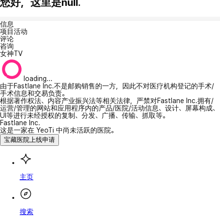
您好，这里是null.
信息
项目活动
评论
咨询
女神TV
loading...
由于Fastlane Inc.不是邮购销售的一方，因此不对医疗机构登记的手术/
手术信息和交易负责。
根据著作权法、内容产业振兴法等相关法律，严禁对Fastlane Inc.拥有/
运营/管理的网站和应用程序内的产品/医院/活动信息、设计、屏幕构成、
UI等进行未经授权的复制、分发、广播、传输、抓取等。
Fastlane Inc.
这是一家在 YeoTi 中尚未活跃的医院。
宝藏医院上线申请
主页
搜索