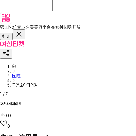
韩国No.1专业医美美容平台
在女神团购开放
打开
医院
고은소아과의원
1
/
0
고은소아과의원
0.0
0