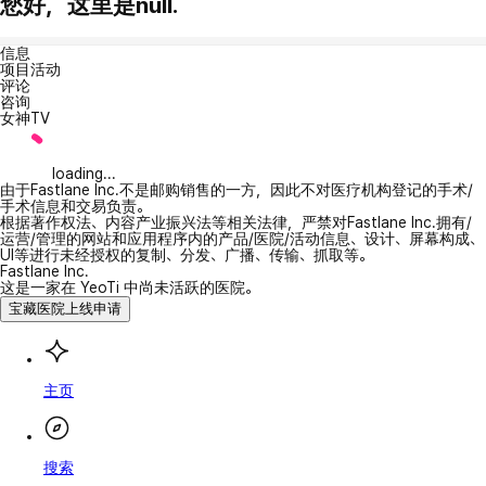
您好，这里是null.
信息
项目活动
评论
咨询
女神TV
loading...
由于Fastlane Inc.不是邮购销售的一方，因此不对医疗机构登记的手术/
手术信息和交易负责。
根据著作权法、内容产业振兴法等相关法律，严禁对Fastlane Inc.拥有/
运营/管理的网站和应用程序内的产品/医院/活动信息、设计、屏幕构成、
UI等进行未经授权的复制、分发、广播、传输、抓取等。
Fastlane Inc.
这是一家在 YeoTi 中尚未活跃的医院。
宝藏医院上线申请
主页
搜索