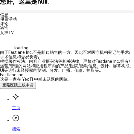
您好，这里是null.
信息
项目活动
评论
咨询
女神TV
loading...
由于Fastlane Inc.不是邮购销售的一方，因此不对医疗机构登记的手术/
手术信息和交易负责。
根据著作权法、内容产业振兴法等相关法律，严禁对Fastlane Inc.拥有/
运营/管理的网站和应用程序内的产品/医院/活动信息、设计、屏幕构成、
UI等进行未经授权的复制、分发、广播、传输、抓取等。
Fastlane Inc.
这是一家在 YeoTi 中尚未活跃的医院。
宝藏医院上线申请
主页
搜索