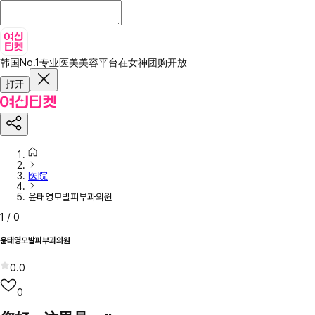
韩国No.1专业医美美容平台
在女神团购开放
打开
医院
윤태영모발피부과의원
1
/
0
윤태영모발피부과의원
0.0
0