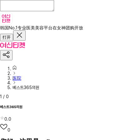
韩国No.1专业医美美容平台
在女神团购开放
打开
医院
베스트365의원
1
/
0
베스트365의원
0.0
0