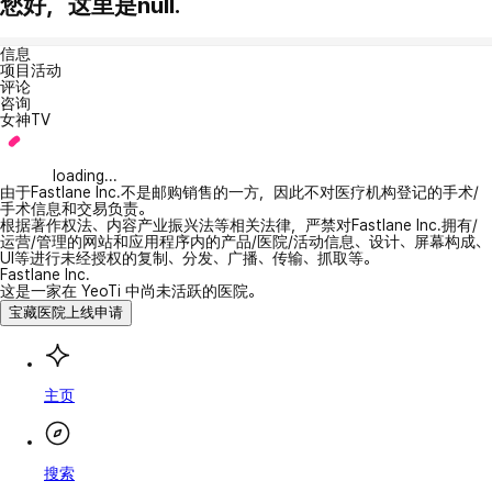
您好，这里是null.
信息
项目活动
评论
咨询
女神TV
loading...
由于Fastlane Inc.不是邮购销售的一方，因此不对医疗机构登记的手术/
手术信息和交易负责。
根据著作权法、内容产业振兴法等相关法律，严禁对Fastlane Inc.拥有/
运营/管理的网站和应用程序内的产品/医院/活动信息、设计、屏幕构成、
UI等进行未经授权的复制、分发、广播、传输、抓取等。
Fastlane Inc.
这是一家在 YeoTi 中尚未活跃的医院。
宝藏医院上线申请
主页
搜索