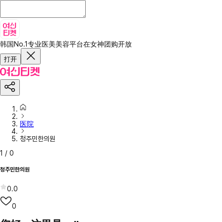
韩国No.1专业医美美容平台
在女神团购开放
打开
医院
청주민한의원
1
/
0
청주민한의원
0.0
0