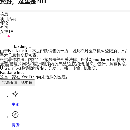
您好，这里是null.
信息
项目活动
评论
咨询
女神TV
loading...
由于Fastlane Inc.不是邮购销售的一方，因此不对医疗机构登记的手术/
手术信息和交易负责。
根据著作权法、内容产业振兴法等相关法律，严禁对Fastlane Inc.拥有/
运营/管理的网站和应用程序内的产品/医院/活动信息、设计、屏幕构成、
UI等进行未经授权的复制、分发、广播、传输、抓取等。
Fastlane Inc.
这是一家在 YeoTi 中尚未活跃的医院。
宝藏医院上线申请
主页
搜索