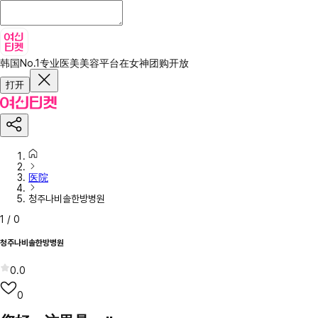
韩国No.1专业医美美容平台
在女神团购开放
打开
医院
청주나비솔한방병원
1
/
0
청주나비솔한방병원
0.0
0