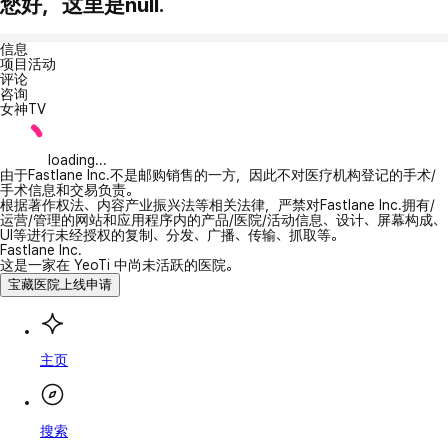
您好，这里是null.
信息
项目活动
评论
咨询
女神TV
loading...
由于Fastlane Inc.不是邮购销售的一方，因此不对医疗机构登记的手术/
手术信息和交易负责。
根据著作权法、内容产业振兴法等相关法律，严禁对Fastlane Inc.拥有/
运营/管理的网站和应用程序内的产品/医院/活动信息、设计、屏幕构成、
UI等进行未经授权的复制、分发、广播、传输、抓取等。
Fastlane Inc.
这是一家在 YeoTi 中尚未活跃的医院。
宝藏医院上线申请
主页
搜索