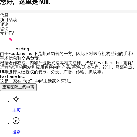
您好，这里是null.
信息
项目活动
评论
咨询
女神TV
loading...
由于Fastlane Inc.不是邮购销售的一方，因此不对医疗机构登记的手术/
手术信息和交易负责。
根据著作权法、内容产业振兴法等相关法律，严禁对Fastlane Inc.拥有/
运营/管理的网站和应用程序内的产品/医院/活动信息、设计、屏幕构成、
UI等进行未经授权的复制、分发、广播、传输、抓取等。
Fastlane Inc.
这是一家在 YeoTi 中尚未活跃的医院。
宝藏医院上线申请
主页
搜索