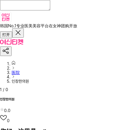
韩国No.1专业医美美容平台
在女神团购开放
打开
医院
인창한의원
1
/
0
인창한의원
0.0
0