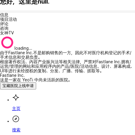
您好，这里是null.
信息
项目活动
评论
咨询
女神TV
loading...
由于Fastlane Inc.不是邮购销售的一方，因此不对医疗机构登记的手术/
手术信息和交易负责。
根据著作权法、内容产业振兴法等相关法律，严禁对Fastlane Inc.拥有/
运营/管理的网站和应用程序内的产品/医院/活动信息、设计、屏幕构成、
UI等进行未经授权的复制、分发、广播、传输、抓取等。
Fastlane Inc.
这是一家在 YeoTi 中尚未活跃的医院。
宝藏医院上线申请
主页
搜索