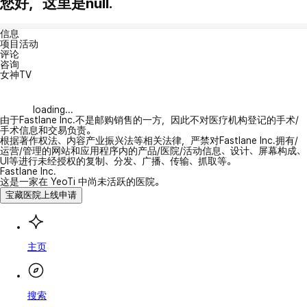
您好，这里是null.
信息
项目活动
评论
咨询
女神TV
loading...
由于Fastlane Inc.不是邮购销售的一方，因此不对医疗机构登记的手术/
手术信息和交易负责。
根据著作权法、内容产业振兴法等相关法律，严禁对Fastlane Inc.拥有/
运营/管理的网站和应用程序内的产品/医院/活动信息、设计、屏幕构成、
UI等进行未经授权的复制、分发、广播、传输、抓取等。
Fastlane Inc.
这是一家在 YeoTi 中尚未活跃的医院。
宝藏医院上线申请
主页
搜索