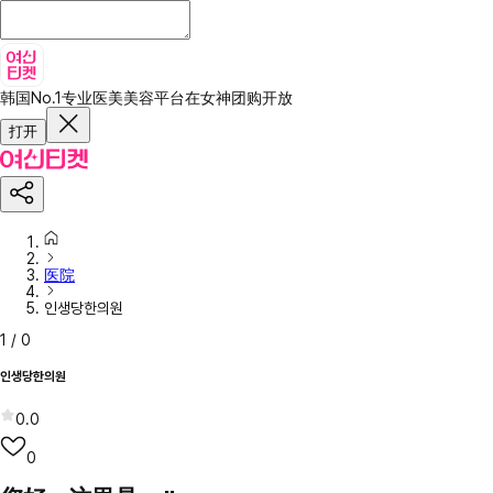
韩国No.1专业医美美容平台
在女神团购开放
打开
医院
인생당한의원
1
/
0
인생당한의원
0.0
0